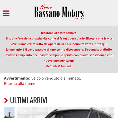
HOME
AZIENDA
Ricordati di osare sempre.
PARCO AUTO
Bisogna fare della propria vita come si fa un'opera d'arte. Bisogna che la vita
d'un uomo d'intelletto sia opera di lui. La superiorità vera è tutta qui.
Il rimpianto è il vano pascolo di uno spirito disoccupato. Bisogna soprattutto
AUTO IN VETRINA
evitare il rimpianto occupando sempre lo spirito con nuove sensazioni e con
nuove immaginazioni.
Gabriele D'Annunzio
VENDITA/PERMUTA USATO
Avvertimento:
Veicolo venduto o eliminato.
Ritorna alla home
NOLEGGIO
ULTIMI ARRIVI
OFFERTE NOLEGGIO LUNGO
TERMINE
DESCRIZIONE DEL SERVIZIO