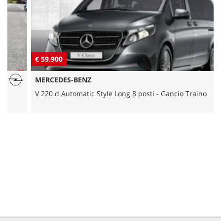
NLT
NOLEGGIO A BREVE TERMINE
€ 59.900
€
ASSISTENZA
MERCEDES-BENZ
CONTATTI
V 220 d Automatic Style Long 8 posti - Gancio Traino
Q
PROMO FINANZIAMENTI
IL SABATO POMERIGGIO