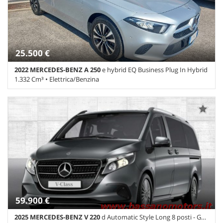
25.500 €
2022 MERCEDES-BENZ A 250
e hybrid EQ Business Plug In Hybrid
1.332 Cm³ • Elettrica/Benzina
41.840 Km • Cambio Automatico (8) • Argento metallizzato • 5
Porte • ABS • Airbag • Airbag laterali • Airbag Passeggero • Airbag
testa • Alzacristalli elettrici • Autoradio • Autoradio digitale •
Bluetooth • Boardcomputer • Cerchi in lega • Chiusura
centralizzata • Climatizzatore • Controllo elettronico della corsia •
Controllo trazione • Cruise Control • ESP • Fari LED • Frenata
d'emergenza assistita • Immobilizzatore elettronico •
Riconoscimento dei segnali stradali • Sensore di luce • Sensore di
pioggia • Servosterzo • Specchietti laterali elettrici • Telecamera
per parcheggio assistito
59.900 €
2025 MERCEDES-BENZ V 220
d Automatic Style Long 8 posti - Gancio Traino