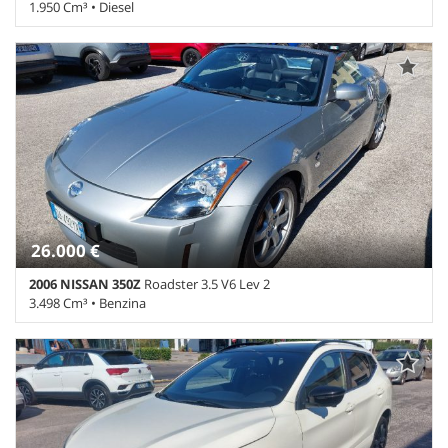
1.950 Cm³ • Diesel
12.000 Km • Cambio Automatico (9) • Grigio scuro metallizzato • 5
Porte • ABS • Adaptive Cruise Control • Airbag laterali • Airbag
Passeggero • Airbag testa • Alzacristalli elettrici • Autoradio •
Autoradio digitale • Chiusura centralizzata • Climatizzatore •
Controllo elettronico della corsia • Controllo trazione • Cruise
Control • ESP • Frenata d'emergenza assistita • Gancio traino •
Riconoscimento dei segnali stradali • Sensore di luce • Sensori di
parcheggio posteriori • Servosterzo • Sospensioni pneumatiche •
Specchietti laterali elettrici • Telecamera per parcheggio assistito
26.000 €
2006 NISSAN 350Z
Roadster 3.5 V6 Lev 2
3.498 Cm³ • Benzina
60.892 Km • Cambio Manuale (6) • Argento metallizzato • 2 Porte •
ABS • Airbag • Airbag laterali • Airbag Passeggero • Alzacristalli
elettrici • Antifurto • Autoradio • Boardcomputer • Cerchi in lega •
Chiusura centralizzata • Climatizzatore • Controllo automatico
clima • Controllo trazione • Cronologia tagliandi • Cruise Control •
ESP • Fari Xenon • Fendinebbia • Immobilizzatore elettronico •