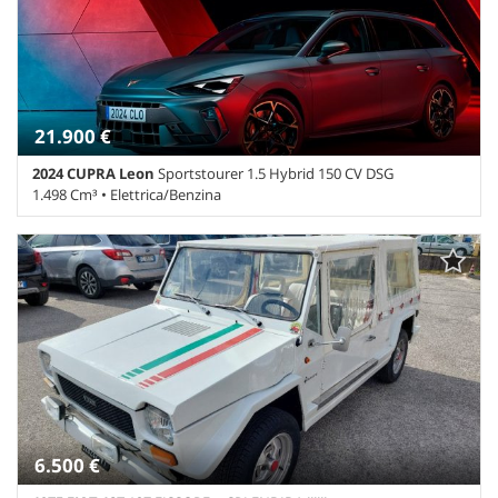
parcheggio assistito • USB • Vetri oscurati • Volante in pelle •
Volante multifunzione
21.900 €
2024 CUPRA Leon
Sportstourer 1.5 Hybrid 150 CV DSG
1.498 Cm³ • Elettrica/Benzina
61.000 Km • Cambio Sequenziale (7) • Bianco pastello • 5 Porte •
ABS • Airbag • Airbag laterali • Airbag Passeggero • Airbag testa •
Alzacristalli elettrici • Autoradio • Cerchi in lega • Controllo
trazione • ESP • Fari LED • Fendinebbia • Frenata d'emergenza
assistita • Sensore di luce • Sensore di pioggia • Specchietti laterali
elettrici
6.500 €