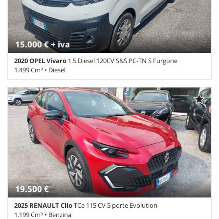
15.000 € + iva
2020 OPEL Vivaro
1.5 Diesel 120CV S&S PC-TN S Furgone
1.499 Cm³ • Diesel
79.657 Km • Cambio Manuale (6) • Bianco pastello • 4 Porte • ABS •
Airbag • Airbag Passeggero • Alzacristalli elettrici • Autoradio •
Autoradio digitale • Bluetooth • Chiusura centralizzata •
Climatizzatore • Controllo trazione • Cruise Control • ESP • Ruota
di riserva • Sensore di luce • Sensore di pioggia • Sensori di
parcheggio posteriori • Servosterzo • Specchietti laterali elettrici
19.500 €
2025 RENAULT Clio
TCe 115 CV 5 porte Evolution
1.199 Cm³ • Benzina