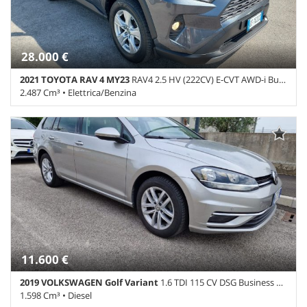
Servosterzo • Specchietti laterali elettrici
28.000 €
2021 TOYOTA RAV 4 MY23
RAV4 2.5 HV (222CV) E-CVT AWD-i Business
2.487 Cm³ • Elettrica/Benzina
38.912 Km • Cambio Automatico • Grigio scuro metallizzato • 5
Porte • ABS • Adaptive Cruise Control • Airbag laterali • Airbag
testa • Alzacristalli elettrici • Autoradio • Autoradio digitale •
Bluetooth • Bracciolo • Cerchi in lega • Chiusura centralizzata •
Climatizzatore • Controllo trazione • Cruise Control • ESP • Fari
LED • Fendinebbia • Immobilizzatore elettronico •
Riconoscimento dei segnali stradali • Sensore di luce • Sensore di
pioggia • Sensori di parcheggio posteriori • Servosterzo •
Navigatore satellitare • Specchietti laterali elettrici • Telecamera
per parcheggio assistito • Trazione integrale
11.600 €
2019 VOLKSWAGEN Golf Variant
1.6 TDI 115 CV DSG Business BlueMot. Tech SU APPUN
1.598 Cm³ • Diesel