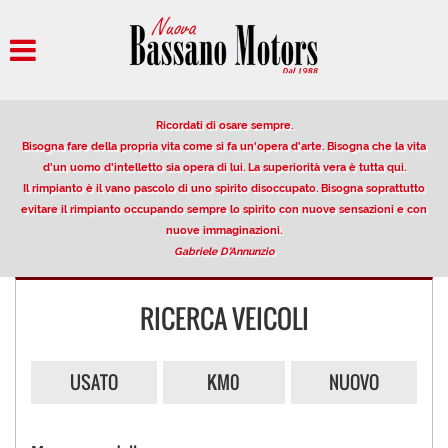
HOME
AZIENDA
Ricordati di osare sempre.
PARCO AUTO
Bisogna fare della propria vita come si fa un'opera d'arte. Bisogna che la vita
d'un uomo d'intelletto sia opera di lui. La superiorità vera è tutta qui.
Il rimpianto è il vano pascolo di uno spirito disoccupato. Bisogna soprattutto
AUTO IN VETRINA
evitare il rimpianto occupando sempre lo spirito con nuove sensazioni e con
nuove immaginazioni.
Gabriele D'Annunzio
VENDITA/PERMUTA USATO
RICERCA VEICOLI
NOLEGGIO
OFFERTE NOLEGGIO LUNGO
USATO
KM0
NUOVO
TERMINE
DESCRIZIONE DEL SERVIZIO