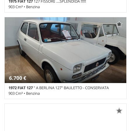
1975 FIAT 127
127 FISSORE ....SPLENDIDA !!!!!!
903 Cm³ • Benzina
94.487 Km • Cambio Manuale • Bianco pastello
6.700 €
1972 FIAT 127
" A BERLINA 127" BAULETTO - CONSERVATA
903 Cm³ • Benzina
94.595 Km • Cambio Manuale • Bianco pastello • 3 Porte • Ruota di
riserva