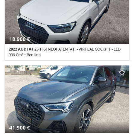
18.900 €
2022 AUDI A1
25 TFSI NEOPATENTATI - VIRTUAL COCKPIT - LED
999 Cm³ • Benzina
61.554 Km • Cambio Manuale (5) • Bianco pastello • 5 Porte • ABS •
Airbag • Airbag laterali • Airbag Passeggero • Airbag testa •
Alzacristalli elettrici • Android Auto • Apple CarPlay • Autoradio •
Autoradio digitale • Bluetooth • Boardcomputer • Bracciolo •
Cerchi in lega • Chiusura centralizzata • Climatizzatore
automatico, 2 zone • Controllo automatico clima • Controllo
trazione • ESP • Fari LED • Frenata d'emergenza assistita •
Immobilizzatore elettronico • Isofix • Pneumatici estivi • Sedile
posteriore sdoppiato • Sedili riscaldati • Sensore di luce • Sensore
di pioggia • Sensori di parcheggio posteriori • Servosterzo •
Specchietti laterali elettrici • Start/Stop Automatico
41.900 €