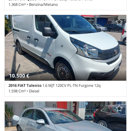
1.368 Cm³ • Benzina/Metano
74.971 Km • Cambio Manuale (5) • Bianco pastello • 5 Porte • ABS •
Airbag • Airbag laterali • Airbag Passeggero • Alzacristalli elettrici •
Autoradio • Chiusura centralizzata • Climatizzatore • Controllo
trazione • Cronologia tagliandi • ESP • Immobilizzatore elettronico
• Servosterzo
10.500 €
2016 FIAT Talento
1.6 MJT 120CV PL-TN Furgone 12q
1.598 Cm³ • Diesel
209.793 Km • Cambio Manuale (6) • Bianco pastello • 4 Porte • ABS
• Airbag • Alzacristalli elettrici • Antifurto • Bluetooth •
Boardcomputer • Bracciolo • Controllo trazione • ESP • Filtro
antiparticolato • Frenata d'emergenza assistita • Immobilizzatore
elettronico • Sensori di parcheggio posteriori • Servosterzo •
Specchietti laterali elettrici