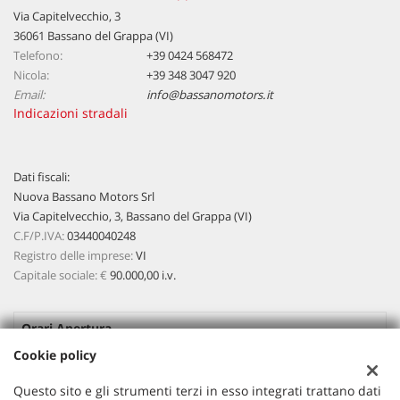
Via Capitelvecchio, 3
36061 Bassano del Grappa (VI)
Telefono:
+39 0424 568472
Nicola:
+39 348 3047 920
Email:
info@bassanomotors.it
Indicazioni stradali
Dati fiscali:
Nuova Bassano Motors Srl
Via Capitelvecchio, 3, Bassano del Grappa (VI)
C.F/P.IVA:
03440040248
Registro delle imprese:
VI
Capitale sociale: €
90.000,00 i.v.
Orari Apertura
Cookie policy
Lun-Ven:
08:45 - 12:30 / 15:00 - 19:00
Questo sito e gli strumenti terzi in esso integrati trattano dati
Sab
09:00 - 12:00 / Pomeriggio Su appuntamento