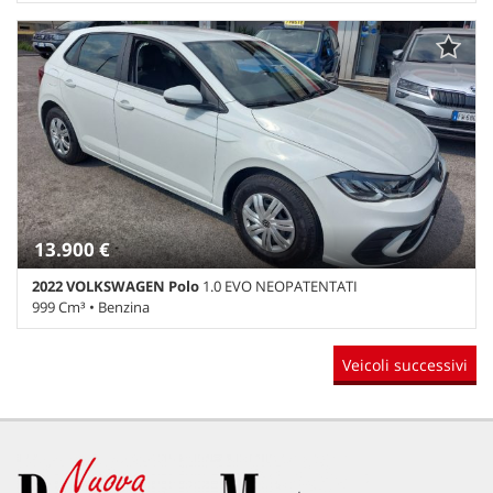
119.000 Km • Cambio Automatico (7) • Grigio metallizzato • 5
Porte • ABS • Adaptive Cruise Control • Airbag • Airbag laterali •
Airbag Passeggero • Airbag testa • Alzacristalli elettrici • Autoradio
• Autoradio digitale • Bluetooth • Bracciolo • Cerchi in lega •
Chiusura centralizzata • Climatizzatore • Climatizzatore
automatico, 2 zone • Controllo trazione • Cruise Control • ESP •
Fendinebbia • Filtro antiparticolato • Frenata d'emergenza
assistita • Immobilizzatore elettronico • Sedile posteriore
sdoppiato • Sensori di parcheggio posteriori • Servosterzo •
Specchietti laterali elettrici
13.900 €
2022 VOLKSWAGEN Polo
1.0 EVO NEOPATENTATI
999 Cm³ • Benzina
63.967 Km • Cambio Manuale (5) • Bianco pastello • 5 Porte • ABS •
Veicoli successivi
Airbag • Airbag laterali • Airbag Passeggero • Airbag testa •
Alzacristalli elettrici • Autoradio • Autoradio digitale • Bluetooth •
Boardcomputer • Chiusura centralizzata • Climatizzatore •
Controllo trazione • Cronologia tagliandi • ESP • Immobilizzatore
elettronico • Isofix • Kit antipanne • Monitoraggio pressione
pneumatici • Sensori di parcheggio anteriori • Sensori di
parcheggio posteriori • Servosterzo • Specchietti laterali elettrici •