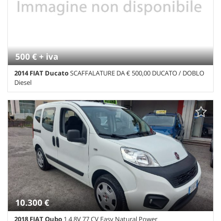
500 € + iva
2014 FIAT Ducato
SCAFFALATURE DA € 500,00 DUCATO / DOBLO
Diesel
Km non disponibile • Cambio Manuale • Grigio pastello • ABS •
Airbag • Alzacristalli elettrici • Chiusura centralizzata •
Climatizzatore • ESP • Filtro antiparticolato • Immobilizzatore
elettronico • Servosterzo • Navigatore satellitare • Telecamera per
parcheggio assistito
10.300 €
2018 FIAT Qubo
1.4 8V 77 CV Easy Natural Power