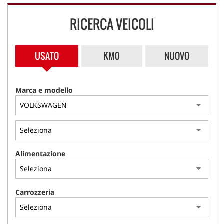
NLT
RICERCA VEICOLI
NOLEGGIO A BREVE TERMINE
USATO
KM0
NUOVO
ASSISTENZA
Marca e modello
CONTATTI
PROMO FINANZIAMENTI
IL SABATO POMERIGGIO
Alimentazione
Carrozzeria