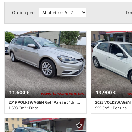
Ordina per:
Tro
11.600 €
13.900 €
2019 VOLKSWAGEN Golf Variant
1.6 TDI 115 CV DSG Business BlueMot. Tech SU APPUN
2022 VOLKSWAGEN 
1.598 Cm³ • Diesel
999 Cm³ • Benzina
119.000 Km • Cambio Automatico (7) •
63.967 Km • Cambio M
Grigio metallizzato • 5 Porte • ABS •
pastello • 5 Porte • A
Adaptive Cruise Control • Airbag • Airbag
laterali • Airbag Pass