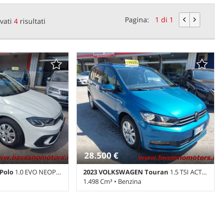
Pagina:
1 di 1
vati
4
risultati
28.500 €
Polo
1.0 EVO NEOPATENTATI
2023 VOLKSWAGEN Touran
1.5 TSI ACT DSG Business BlueMotionTechnology
1.498 Cm³ • Benzina
anuale (5) • Bianco
56.263 Km • Cambio Automatico (7) • Blu
BS • Airbag • Airbag
metallizzato • 5 Porte • ABS • Adaptive
eggero • Airbag testa •
Cruise Control • Airbag • Airbag