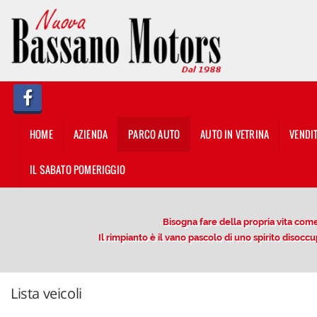
HOME
AZIENDA
PARCO AUTO
HOME
AZIENDA
PARCO AUTO
AUTO IN VETRINA
VENDI
AUTO IN VETRINA
IL SABATO POMERIGGIO
VENDITA/PERMUTA USATO
Bisogna fare della propria vita come 
NOLEGGIO
Il rimpianto è il vano pascolo di uno spirito diso
OFFERTE NOLEGGIO LUNGO
TERMINE
Lista veicoli
DESCRIZIONE DEL SERVIZIO