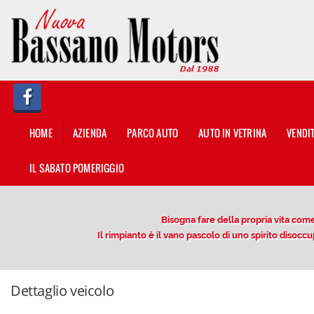
HOME
AZIENDA
PARCO AUTO
HOME
AZIENDA
PARCO AUTO
AUTO IN VETRINA
VENDI
AUTO IN VETRINA
IL SABATO POMERIGGIO
VENDITA/PERMUTA USATO
Bisogna fare della propria vita come 
NOLEGGIO
Il rimpianto è il vano pascolo di uno spirito diso
OFFERTE NOLEGGIO LUNGO
TERMINE
Dettaglio veicolo
DESCRIZIONE DEL SERVIZIO