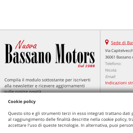
Sede di Ba
Via Capitelvecch
36061 Bassano d
Telefono:
Nicola:
Email:
Compila il modulo sottostante per iscriverti
Indicazioni st
alla newsletter e ricevere aggiornamenti
sulle nostre novità.
I campi contrassegnati con * sono
Cookie policy
obbligatori.
Questo sito e gli strumenti terzi in esso integrati trattano dati 
*
*
Nome e Cognome
Email
al raggiungimento delle finalità descritte nella cookie policy, t
accettare l'uso di queste tecnologie. In alternativa, puoi person