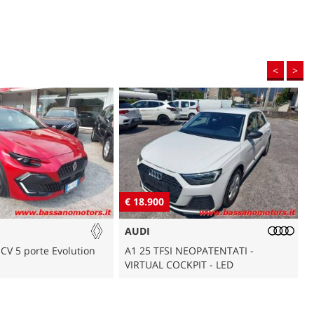
<
>
€ 21.900
€
CUPRA
NEOPATENTATI -
Leon Sportstourer 1.5 Hybrid 150
KPIT - LED
CV DSG