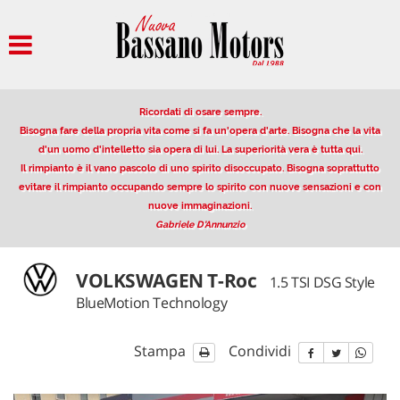
HOME
AZIENDA
Ricordati di osare sempre.
PARCO AUTO
Bisogna fare della propria vita come si fa un'opera d'arte. Bisogna che la vita
d'un uomo d'intelletto sia opera di lui. La superiorità vera è tutta qui.
Il rimpianto è il vano pascolo di uno spirito disoccupato. Bisogna soprattutto
AUTO IN VETRINA
evitare il rimpianto occupando sempre lo spirito con nuove sensazioni e con
nuove immaginazioni.
Gabriele D'Annunzio
VENDITA/PERMUTA USATO
VOLKSWAGEN T-Roc
1.5 TSI DSG Style
NOLEGGIO
BlueMotion Technology
OFFERTE NOLEGGIO LUNGO
Stampa
Condividi
TERMINE
DESCRIZIONE DEL SERVIZIO