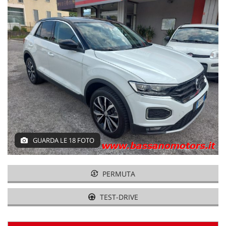
NLT
NOLEGGIO A BREVE TERMINE
ASSISTENZA
CONTATTI
PROMO FINANZIAMENTI
GUARDA LE 18 FOTO
IL SABATO POMERIGGIO
PERMUTA
TEST-DRIVE