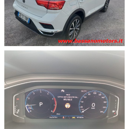
l’inconveniente e Vi invitiamo a verificare la caratteristiche
dello specifico veicolo. Nuova Bassano Motors Srl. declina
ogni responsabilità per eventuali involontarie incongruenze,
che non rappresentano in alcun modo un impegno
contrattuale.“
Tutte le ns. offerte sul sito www.bassanomotors.it
Operiamo con immutato entusiasmo dal 1988.