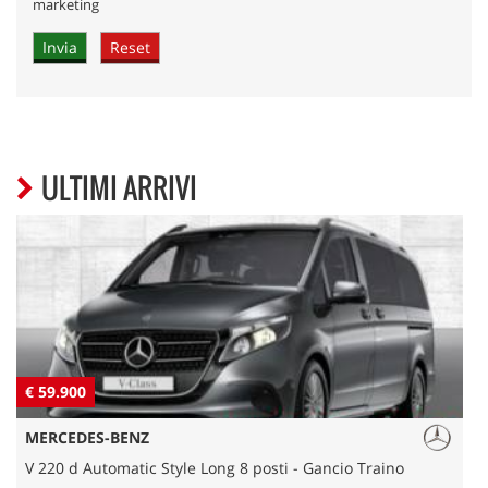
marketing
ULTIMI ARRIVI
€ 59.900
€
MERCEDES-BENZ
V 220 d Automatic Style Long 8 posti - Gancio Traino
Q