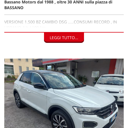
Bassano Motors dal 1988 , oltre 30 ANNI sulla piazza di
BASSANO
VERSIONE 1.500 BZ CAMBIO DSG .....CONSUMI RECORD , IN
URBANO 4 lt / 100 km
LEGGI TUTTO...
18 immagini sul sito WWW.BASSANOMOTORS.IT
AUTO NAZIONALE CON MANUTENZIONI UFFICIALI
VOLKSWAGEN
Di serie:
- 2 Slot USB (compatibili iPod/iPhone) - 3 appoggiatesta
posteriori, ribassabili - ABS - Accensione autom. fari con
funzione "Coming/Leaving Home" - Adaptive Cruise Control
(ACC) - Airbag anteriore passeggero con disattivazione -
Airbag guida e passeggero con sist disattiv. airbag