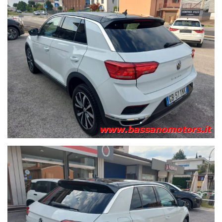
Pretensionatore cinture anteriori - Radio "Ready2Discover" da
8'' - Ricezione Radio Digitale DAB+ [QV3] - Sedile guida
regolabile in altezza - Sedile posteriore con schienale
divisibile asimmetricamente e ribaltabile - Sensore pioggia -
Servosterzo elettromeccanico - Specchietti retrovisori esterni
regolabili e riscaldabili elettr. - Spia di controllo pressione
pneumatici - Spia e segnale acustico cinture di sicurezza
anteriori e posteriori non allacciate - Tergilunotto con
regolazione di intermittenza - Tire Mobility Set (kit riparazione
pneumatici) - Volante multifunzionale in pelle - Volante
regolabile in altezza e profondità
Per informazioni : Paolo Tel 330 725356 – Nicola Tel 348
3047920 .
Nota Bene:
“La dotazione tecnica e gli accessori indicati nella presente
scheda potrebbero non coincidere con l’effettivo
equipaggiamento del veicolo, a causa della non uniformità dei
dati pubblicati dai diversi portali. Ci scusiamo per