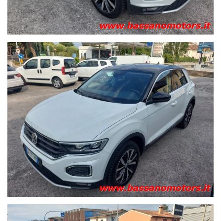
passeggero - Airbag laterali anteriori - Airbag per la testa a
tendina - Alzacristalli elettrici anteriori - Alzacristalli elettrici
posteriori - App Connect - Appoggiabraccia anteriore -
Appoggiatesta anteriori - Cambio meccanico sequenziale a
controllo elettronico/ DSG - Cerchi in lega 7J x17" Mayfield,
pneum. 215/55 e bulloni antifurto [PJ4] - Chiave con
transponder - Chiusura centralizzata con radiocomando -
Cinture di sicurezza
ant. automatiche a 3 punti - Climatizzatore - Controllo
automatico velocità - Correttore assetto fari - Cromo & Style
Pack - Display multifunzione - ESC+ABS, ASR, EDS, MSR - Fari
fendinebbia con luce direzionale [8WH] - Fatigue Detection -
Front Assist - Funzione Coming Home e Leaving Home
(illuminazione ambiente esterna) - Gruppi ottici post. a LED -
Hill-Holder - Immobilizzatore - Indicatore temperatura esterna
- Indicatori di direzione integrati nei retrovisori esterni -
Interni in tessuto - Lane Assist (Sistema di assistenza al
mantenimento di corsia) - Luci diurne a LED - Pacchetto luce e
visibilità - Park Pilot - Sensori di parcheggio anteriori e
posteriori - Piano di copertura vano bagagli ribaltabile ed
estraibile [3U1] - Pomello del cambio in pelle -
Predisposizione fissaggio seggiolino bambino norma "Isofix" -