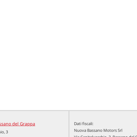
Airbag Passeggero • Airbag testa •
Alzacristalli elettrici • Autoradio •
Autoradio digitale • Bracciolo • Cerchi in
lega • Chiusura centralizzata •
Climatizzatore • Controllo trazione •
Cruise Control • ESP • Fendinebbia •
Frenata d'emergenza assistita •
Immobilizzatore elettronico • Sensore di
luce • Sensore di pioggia • Sensori di
parcheggio posteriori • Servosterzo •
Specchietti laterali elettrici
ssano del Grappa
Dati fiscali:
Nuova Bassano Motors Srl
io, 3
Via Capitelvecchio, 3, Bassano del 