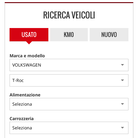
NLT
RICERCA VEICOLI
NOLEGGIO A BREVE TERMINE
USATO
KM0
NUOVO
ASSISTENZA
Marca e modello
CONTATTI
PROMO FINANZIAMENTI
IL SABATO POMERIGGIO
Alimentazione
Carrozzeria