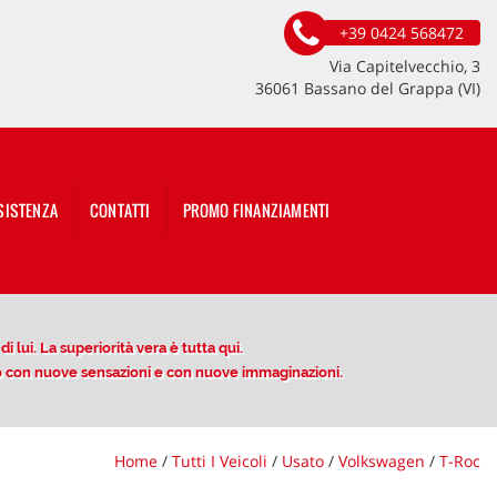
+39 0424 568472
Via Capitelvecchio, 3
36061 Bassano del Grappa (VI)
SISTENZA
CONTATTI
PROMO FINANZIAMENTI
 lui. La superiorità vera è tutta qui.
ito con nuove sensazioni e con nuove immaginazioni.
Home
/
Tutti I Veicoli
/
Usato
/
Volkswagen
/
T-Roc