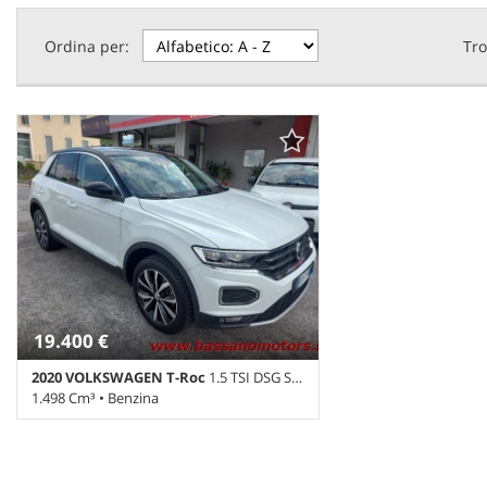
Ordina per:
Tro
19.400 €
2020 VOLKSWAGEN T-Roc
1.5 TSI DSG Style BlueMotion Technology
1.498 Cm³ • Benzina
69.182 Km • Cambio Automatico (6) •
Bianco pastello • 5 Porte • ABS • Adaptive
Cruise Control • Airbag • Airbag laterali •