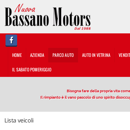
HOME
AZIENDA
PARCO AUTO
HOME
AZIENDA
PARCO AUTO
AUTO IN VETRINA
VENDI
AUTO IN VETRINA
IL SABATO POMERIGGIO
VENDITA/PERMUTA USATO
Bisogna fare della propria vita come 
NOLEGGIO
Il rimpianto è il vano pascolo di uno spirito diso
OFFERTE NOLEGGIO LUNGO
TERMINE
Lista veicoli
DESCRIZIONE DEL SERVIZIO