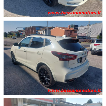
intelligente di inseguimento della traiettoria - Fari automatici
intelligenti - Fari con sistema intelligente di inseguimento
della traiettoria - Fendinebbia anteriori - Filtro anti-particolato
DPF - Finiture bocchette d'areazione satinate - Finiture
paraurti anteriori e posteriori neri - Immobilizer (antifurto
Nissan Anti Theft System) - Indicatore temperatura esterna -
Indicatori di direzione integrati negli specchi retrovisori
esterni - Indicatori di direzione integrati nella firma LED -
Integrazione Smartphone
(Apple CarPlay e Android Auto)
,
schermo touch screen da 7'' e com. vocali - Intelligent Around
View Monitor - Intelligent Ride Control - Intelligent Trace
Control (Sistema di controllo attivo della traiettoria) - Logo
hologram - Luci diurne a LED - Luci posteriori a LED 3D -
Navigatore sat. con mappe TomTom, Premium Live Traffic,
Aggiornamenti Over The Air (via smartphone) - Nissan
Intelligent Key e pulsante di avviamento - Paraurti in tinta
anteriori e posteriori - Presa USB seconda fila di sedili - Profilo
superficie laterale vetrata cromato - ProPILOT Pack - Radio
DAB a 1 CD con lettore MP3, Bluetooth, USB, comandi al
volante e 6 altoparlanti - Retrocamera - Safety Shield -
Schienale 2a fila frazionato 60/40, ribaltabile - Sedile guida
con regolazione elettrica - Sedile guidatore regolabile in