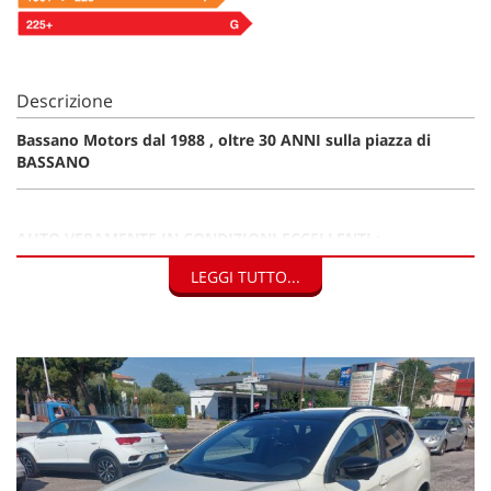
Descrizione
Bassano Motors dal 1988 , oltre 30 ANNI sulla piazza di
BASSANO
AUTO VERAMENTE IN CONDIZIONI ECCELLENTI ;
LEGGI TUTTO...
UNICO PROPIETARIO
TUTTA LA MAUTENZIONE CERTIFICATA NISSAN
GARANZIA UFFICIALE " NISSAN MORE " CON
SCADENZA DICEMBRE 2026 ( RIATTIVABILE )
VERSIONE "NTEC" CON CAMBIO AUTOMATICO E TETTO
PANORAMICO
MONTA COPERTURE YOKOHAMA CON CERCHI NERI DA
19" E PNEUMATICI 4 STAGIONI