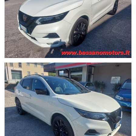
CINGHIA DI DISTRIBUZIONE SOSTITUITA
20 immagini sul sito WWW.BASSANOMOTORS.IT
- 6 Airbag - ABS + EBD - Alette parasole con specchietto di
cortesia (guida e passeggero) illuminato - Antenna Shark -
Attacchi ISOFIX (x2) sedili posteriori - Avviso cambio di
corsia involontario - Bagagliaio con doppio fondo modulare -
Barre longitudinali al tetto di colore nero - Bluetooth -
Bracciolo centrale anteriore con vano- USB e presa 12V -
Bracciolo centrale posteriore con portabicchieri - Calotte
specchietti retrovisori esterni nere - Cambio DCT -
Cerchi in
lega da 19" wind neri
- Chiusura centralizzata con sblocco
selettivo - Chiusura di sicurezza per bambini - Cinture di
sicurezza anteriori con pretensionatore - Climatizzatore
automatico bi-zona - Computer di bordo con display a colori
da 5" integrato nel quadro strumenti - Consolle centrale con
doppio portabicchieri - Controllo elettronico della trazione
(TCS) - Correttore assetto fari - Cruise control e limitatore di
velocità con comandi al volante - Fari a LED con sistema