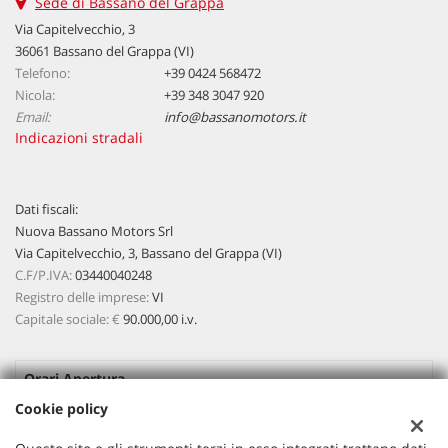
Sede di Bassano del Grappa
Via Capitelvecchio, 3
36061 Bassano del Grappa (VI)
Telefono:
+39 0424 568472
Nicola:
+39 348 3047 920
Email:
info@bassanomotors.it
Indicazioni stradali
Dati fiscali:
Nuova Bassano Motors Srl
Via Capitelvecchio, 3, Bassano del Grappa (VI)
C.F/P.IVA:
03440040248
Registro delle imprese:
VI
Capitale sociale: €
90.000,00 i.v.
Orari Apertura
Cookie policy
Lun-Ven:
08:45 - 12:30 / 15:00 - 19:00