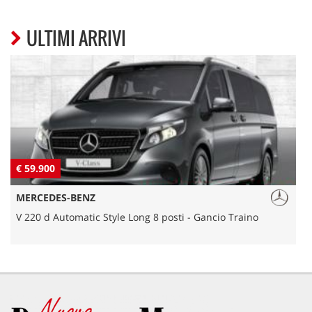
ULTIMI ARRIVI
€ 59.900
€
MERCEDES-BENZ
V 220 d Automatic Style Long 8 posti - Gancio Traino
Q