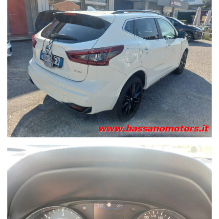
altezza - Sedile passeggero anteriore regolabile in altezza -
Sedili anteriori riscaldabili -
Sedili Monoform Alcantara
-
Sensore crepuscolare - Sensore pioggia - Sensori di
parcheggio anteriori e posteriori - Sistema automatico di
assistenza alla partenza in salita (non con X-tronic) - Sistema
di monitoraggio della pressione degli pneumatici (TPMS) -
Sistema di rilevamento segnaletica stradale -
Specchietti
regolabili elettricamente e riscaldabili
- Specchietti
ripiegabili con comando elettrico e autonomamente
all'apertura/chiusura della vettura - Specchietto retrovisore
interno con funzione antiabbagliamento - Spie di
avvertimento cinture di sicurezza non allacciate (ant. & post.)
- Start & Stop System - Supporto lombare guidatore -
Supporto lombare passeggero anteriore - Telecomando
apertura/chiusura porte e finestrini - Tergilunotto - Tetto
panoramico -
Tetto panoramico
(con filtro UV) e tendina
parasole a regolazione elettrica - VDC (Vehicle Dynamics
Control) - Controllo elettronico della stabilità Vetri elettrici
anteriori posteriori - Vetri posteriori oscurati (privacy) -
Volante e pomello cambio in pelle - Volante regolabile in
altezza e profondità