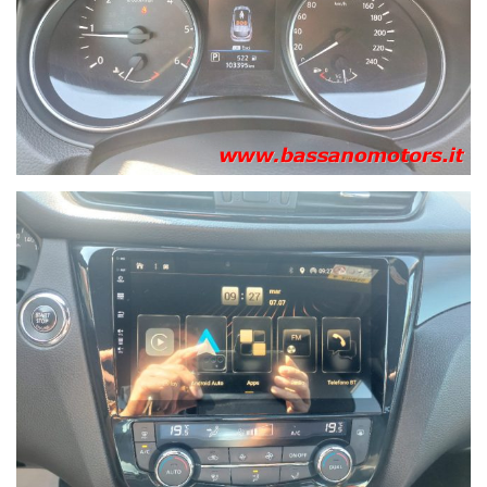
Per informazioni : Paolo Tel 330 725356 – Nicola Tel 348
3047920 .
Nota Bene:
“La dotazione tecnica e gli accessori indicati nella presente
scheda potrebbero non coincidere con l’effettivo
equipaggiamento del veicolo, a causa della non uniformità dei
dati pubblicati dai diversi portali. Ci scusiamo per
l’inconveniente e Vi invitiamo a verificare la caratteristiche
dello specifico veicolo. Nuova Bassano Motors Srl. declina
ogni responsabilità per eventuali involontarie incongruenze,
che non rappresentano in alcun modo un impegno
contrattuale.“
Tutte le ns. offerte sul sito www.bassanomotors.it
Operiamo con immutato entusiasmo dal 1988.