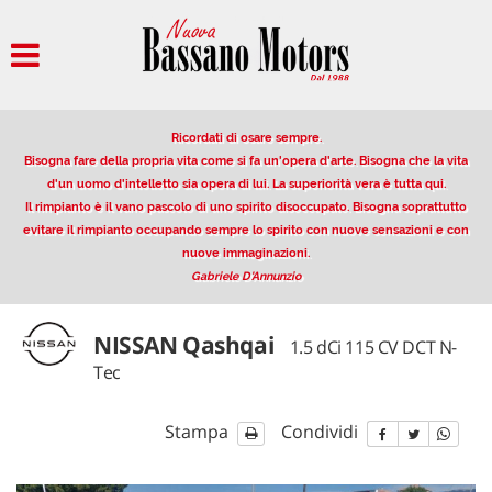
HOME
AZIENDA
Ricordati di osare sempre.
PARCO AUTO
Bisogna fare della propria vita come si fa un'opera d'arte. Bisogna che la vita
d'un uomo d'intelletto sia opera di lui. La superiorità vera è tutta qui.
Il rimpianto è il vano pascolo di uno spirito disoccupato. Bisogna soprattutto
AUTO IN VETRINA
evitare il rimpianto occupando sempre lo spirito con nuove sensazioni e con
nuove immaginazioni.
Gabriele D'Annunzio
VENDITA/PERMUTA USATO
NISSAN Qashqai
1.5 dCi 115 CV DCT N-
NOLEGGIO
Tec
OFFERTE NOLEGGIO LUNGO
Stampa
Condividi
TERMINE
DESCRIZIONE DEL SERVIZIO