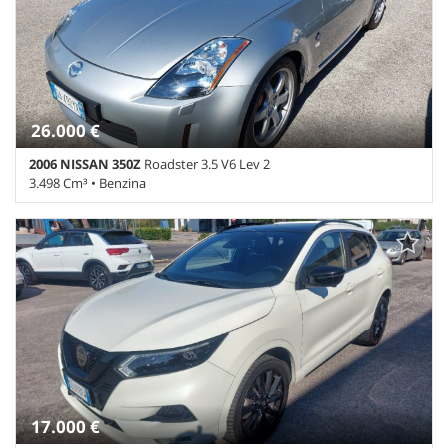
26.000 €
2006 NISSAN 350Z
Roadster 3.5 V6 Lev 2
3.498 Cm³ • Benzina
60.892 Km • Cambio Manuale (6) • Argento metallizzato • 2 Porte •
ABS • Airbag • Airbag laterali • Airbag Passeggero • Alzacristalli
elettrici • Antifurto • Autoradio • Boardcomputer • Cerchi in lega •
Chiusura centralizzata • Climatizzatore • Controllo automatico
clima • Controllo trazione • Cronologia tagliandi • Cruise Control •
ESP • Fari Xenon • Fendinebbia • Immobilizzatore elettronico •
Interni in pelle • Lettore CD • Regolazione elettrica sedili • Ruotino
• Servosterzo • Sound system • Specchietti laterali elettrici •
Volante in pelle • Volante multifunzione
17.000 €