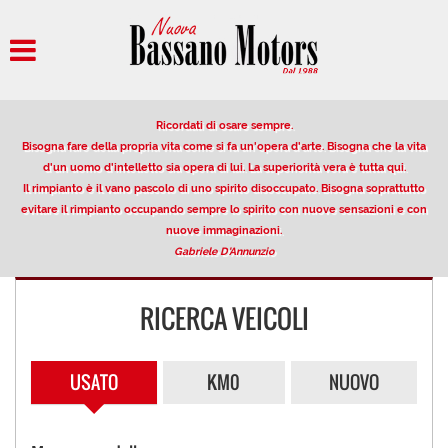
HOME
AZIENDA
Ricordati di osare sempre.
PARCO AUTO
Bisogna fare della propria vita come si fa un'opera d'arte. Bisogna che la vita
d'un uomo d'intelletto sia opera di lui. La superiorità vera è tutta qui.
Il rimpianto è il vano pascolo di uno spirito disoccupato. Bisogna soprattutto
AUTO IN VETRINA
evitare il rimpianto occupando sempre lo spirito con nuove sensazioni e con
nuove immaginazioni.
Gabriele D'Annunzio
VENDITA/PERMUTA USATO
RICERCA VEICOLI
NOLEGGIO
OFFERTE NOLEGGIO LUNGO
USATO
KM0
NUOVO
TERMINE
DESCRIZIONE DEL SERVIZIO