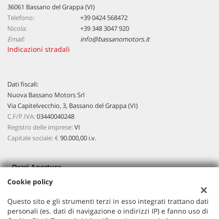
36061 Bassano del Grappa (VI)
Telefono:
+39 0424 568472
Nicola:
+39 348 3047 920
Email:
info@bassanomotors.it
Indicazioni stradali
Dati fiscali:
Nuova Bassano Motors Srl
Via Capitelvecchio, 3, Bassano del Grappa (VI)
C.F/P.IVA:
03440040248
Registro delle imprese:
VI
Capitale sociale: €
90.000,00 i.v.
Orari Apertura
Cookie policy
Lun-Ven:
08:45 - 12:30 / 15:00 - 19:00
Questo sito e gli strumenti terzi in esso integrati trattano dati
Sab
09:00 - 12:00 / Pomeriggio Su appuntamento
personali (es. dati di navigazione o indirizzi IP) e fanno uso di