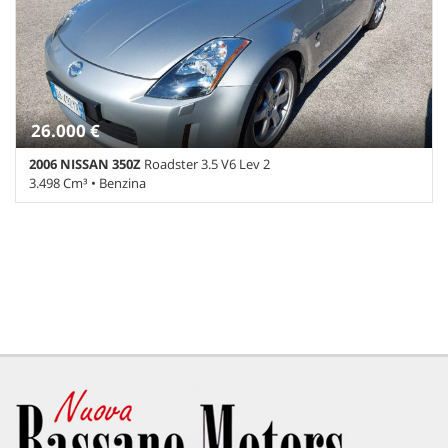
26.000 €
2006 NISSAN 350Z
Roadster 3.5 V6 Lev 2
3.498 Cm³ • Benzina
60.892 Km • Cambio Manuale (6) • Argento metallizzato • 2 Porte •
ABS • Airbag • Airbag laterali • Airbag Passeggero • Alzacristalli
elettrici • Antifurto • Autoradio • Boardcomputer • Cerchi in lega •
Chiusura centralizzata • Climatizzatore • Controllo automatico
clima • Controllo trazione • Cronologia tagliandi • Cruise Control •
ESP • Fari Xenon • Fendinebbia • Immobilizzatore elettronico •
Interni in pelle • Lettore CD • Regolazione elettrica sedili • Ruotino
• Servosterzo • Sound system • Specchietti laterali elettrici •
Volante in pelle • Volante multifunzione