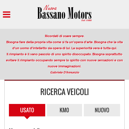
HOME
AZIENDA
Ricordati di osare sempre.
PARCO AUTO
Bisogna fare della propria vita come si fa un'opera d'arte. Bisogna che la vita
d'un uomo d'intelletto sia opera di lui. La superiorità vera è tutta qui.
Il rimpianto è il vano pascolo di uno spirito disoccupato. Bisogna soprattutto
AUTO IN VETRINA
evitare il rimpianto occupando sempre lo spirito con nuove sensazioni e con
nuove immaginazioni.
Gabriele D'Annunzio
VENDITA/PERMUTA USATO
RICERCA VEICOLI
NOLEGGIO
OFFERTE NOLEGGIO LUNGO
USATO
KM0
NUOVO
TERMINE
DESCRIZIONE DEL SERVIZIO