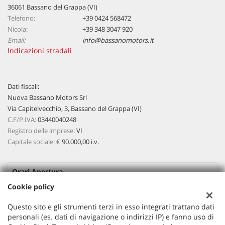
36061 Bassano del Grappa (VI)
Telefono:
+39 0424 568472
Nicola:
+39 348 3047 920
Email:
info@bassanomotors.it
Indicazioni stradali
Dati fiscali:
Nuova Bassano Motors Srl
Via Capitelvecchio, 3, Bassano del Grappa (VI)
C.F/P.IVA:
03440040248
Registro delle imprese:
VI
Capitale sociale: €
90.000,00 i.v.
Orari Apertura
Cookie policy
Lun-Ven:
08:45 - 12:30 / 15:00 - 19:00
Questo sito e gli strumenti terzi in esso integrati trattano dati
Sab
09:00 - 12:00 / Pomeriggio Su appuntamento
personali (es. dati di navigazione o indirizzi IP) e fanno uso di