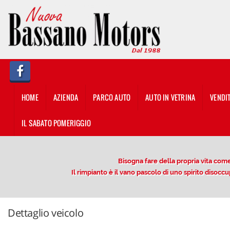
HOME
AZIENDA
PARCO AUTO
HOME
AZIENDA
PARCO AUTO
AUTO IN VETRINA
VENDI
AUTO IN VETRINA
IL SABATO POMERIGGIO
VENDITA/PERMUTA USATO
Bisogna fare della propria vita come 
NOLEGGIO
Il rimpianto è il vano pascolo di uno spirito diso
OFFERTE NOLEGGIO LUNGO
TERMINE
Dettaglio veicolo
DESCRIZIONE DEL SERVIZIO