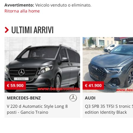
NLT
Avvertimento:
Veicolo venduto o eliminato.
Ritorna alla home
NOLEGGIO A BREVE TERMINE
ULTIMI ARRIVI
ASSISTENZA
CONTATTI
PROMO FINANZIAMENTI
€ 59.900
€ 41.900
IL SABATO POMERIGGIO
MERCEDES-BENZ
AUDI
V 220 d Automatic Style Long 8
Q3 SPB 35 TFSI S tronic 
posti - Gancio Traino
edition Identity Black