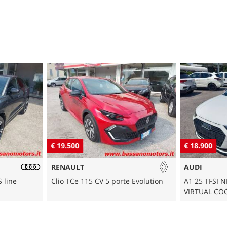
€ 19.500
€ 18.900
RENAULT
AUDI
S line
Clio TCe 115 CV 5 porte Evolution
A1 25 TFSI 
VIRTUAL COC