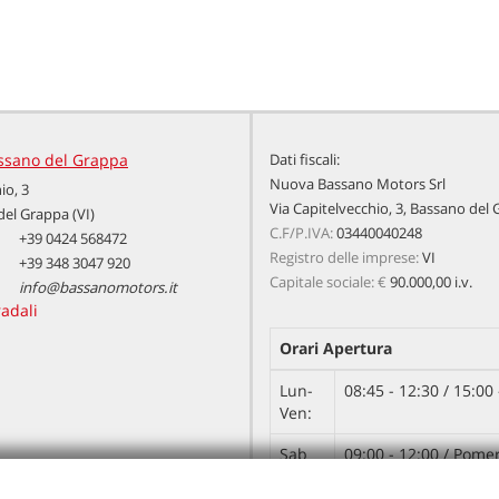
ssano del Grappa
Dati fiscali:
Nuova Bassano Motors Srl
io, 3
Via Capitelvecchio, 3, Bassano del 
el Grappa (VI)
C.F/P.IVA:
03440040248
+39 0424 568472
Registro delle imprese:
VI
+39 348 3047 920
Capitale sociale: €
90.000,00 i.v.
info@bassanomotors.it
radali
Orari Apertura
Lun-
08:45 - 12:30 / 15:00 
Ven:
Sab
09:00 - 12:00 / Pome
appuntamento