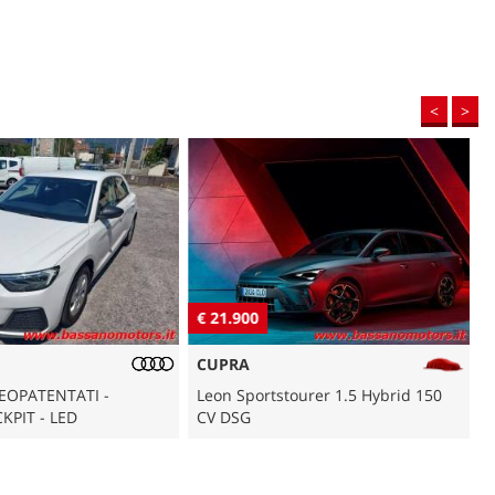
<
>
€ 21.900
€
CUPRA
NEOPATENTATI -
Leon Sportstourer 1.5 Hybrid 150
KPIT - LED
CV DSG