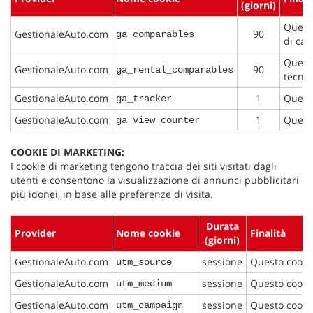
(giorni)
Questo
GestionaleAuto.com
90
ga_comparables
di cac
Questo
GestionaleAuto.com
90
ga_rental_comparables
tecnic
GestionaleAuto.com
1
Questo
ga_tracker
GestionaleAuto.com
1
Questo
ga_view_counter
COOKIE DI MARKETING:
I cookie di marketing tengono traccia dei siti visitati dagli
utenti e consentono la visualizzazione di annunci pubblicitari
più idonei, in base alle preferenze di visita.
Durata
Provider
Nome cookie
Finalità
(giorni)
GestionaleAuto.com
sessione
Questo cookie
utm_source
GestionaleAuto.com
sessione
Questo cookie
utm_medium
GestionaleAuto.com
sessione
Questo cooki
utm_campaign