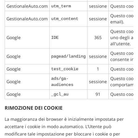
GestionaleAuto.com
sessione
Questo cookie
utm_term
Questo cookie
GestionaleAuto.com
sessione
utm_content
email).
Questo cookie
Google
365
uno degli ann
IDE
all'utente.
Questo cookie
Google
sessione
pagead/landing
consente inol
Google
1
Questo cookie
test_cookie
Questo cookie
ads/ga-
Google
sessione
comportamento
audiences
Google
91
Questo cookie 
_gcl_au
RIMOZIONE DEI COOKIE
La maggioranza dei browser è inizialmente impostata per
accettare i cookie in modo automatico. L’Utente può
modificare tale impostazione per bloccare i cookie o per