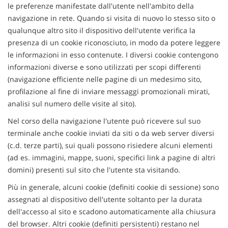
NLT
le preferenze manifestate dall'utente nell'ambito della
navigazione in rete. Quando si visita di nuovo lo stesso sito o
qualunque altro sito il dispositivo dell'utente verifica la
NOLEGGIO A BREVE TERMINE
presenza di un cookie riconosciuto, in modo da potere leggere
le informazioni in esso contenute. I diversi cookie contengono
ASSISTENZA
informazioni diverse e sono utilizzati per scopi differenti
(navigazione efficiente nelle pagine di un medesimo sito,
profilazione al fine di inviare messaggi promozionali mirati,
CONTATTI
analisi sul numero delle visite al sito).
Nel corso della navigazione l'utente può ricevere sul suo
PROMO FINANZIAMENTI
terminale anche cookie inviati da siti o da web server diversi
(c.d. terze parti), sui quali possono risiedere alcuni elementi
IL SABATO POMERIGGIO
(ad es. immagini, mappe, suoni, specifici link a pagine di altri
domini) presenti sul sito che l'utente sta visitando.
Più in generale, alcuni cookie (definiti cookie di sessione) sono
assegnati al dispositivo dell'utente soltanto per la durata
dell'accesso al sito e scadono automaticamente alla chiusura
del browser. Altri cookie (definiti persistenti) restano nel