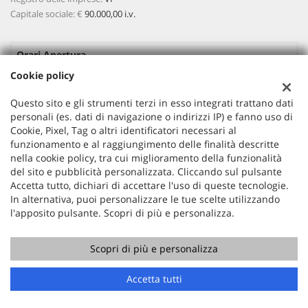
Capitale sociale: €
90.000,00 i.v.
Orari Apertura
Cookie policy
Lun-Ven:
08:45 - 12:30 / 15:00 - 19:00
Questo sito e gli strumenti terzi in esso integrati trattano dati
Sab
09:00 - 12:00 / Pomeriggio Su appuntamento
personali (es. dati di navigazione o indirizzi IP) e fanno uso di
Cookie, Pixel, Tag o altri identificatori necessari al
Dom
Chiuso
funzionamento e al raggiungimento delle finalità descritte
nella cookie policy, tra cui miglioramento della funzionalità
del sito e pubblicità personalizzata. Cliccando sul pulsante
Accetta tutto, dichiari di accettare l'uso di queste tecnologie.
In alternativa, puoi personalizzare le tue scelte utilizzando
l'apposito pulsante. Scopri di più e personalizza.
Scopri di più e personalizza
Copyright © 2026 GestionaleAuto.com S.r.l., Tutti i diritti
riservati -
Leggi l'informativa sulla privacy
-
Cookie Policy
Sito creato da:
GestionaleAuto.com
Accetta tutti