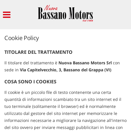
HOME
AZIENDA
Cookie Policy
PARCO AUTO
TITOLARE DEL TRATTAMENTO
AUTO IN VETRINA
Il titolare del trattamento è
Nuova Bassano Motors Srl
con
sede in
Via Capitelvecchio, 3, Bassano del Grappa (VI)
VENDITA/PERMUTA USATO
COSA SONO I COOKIES
Il cookie è un piccolo file di testo contenente una certa
NOLEGGIO
quantità di informazioni scambiato tra un sito internet ed il
tuo terminale (solitamente il browser) ed è normalmente
OFFERTE NOLEGGIO LUNGO
utilizzato dal gestore del sito internet per memorizzare le
TERMINE
informazioni necessarie a migliorare la navigazione all'interno
del sito ovvero per inviare messaggi pubblicitari in linea con
DESCRIZIONE DEL SERVIZIO